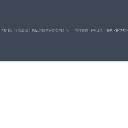
right©版权归青岛迪迪车联信息技术有限公司所有
网站备案/许可证号：
鲁ICP备2002