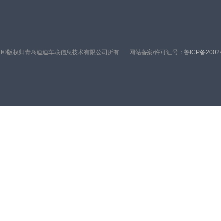
right©版权归青岛迪迪车联信息技术有限公司所有
网站备案/许可证号：
鲁ICP备2002