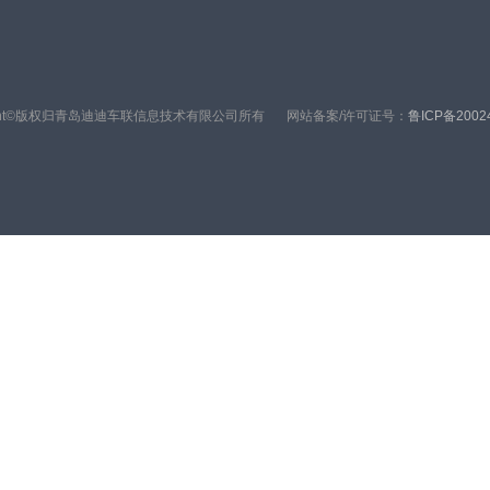
right©版权归青岛迪迪车联信息技术有限公司所有
网站备案/许可证号：
鲁ICP备2002