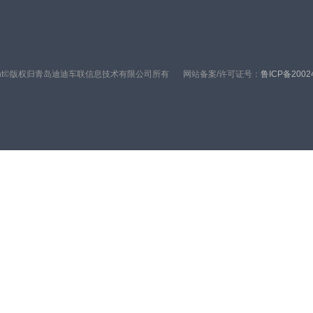
right©版权归青岛迪迪车联信息技术有限公司所有
网站备案/许可证号：
鲁ICP备2002